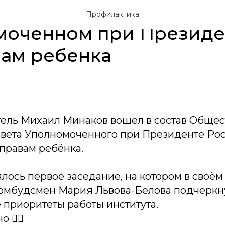
венно-эксперный сове
Профилактика
моченном при Президе
ам ребенка
ель Михаил Минаков вошел в состав Общес
овета Уполномоченного при Президенте Ро
правам ребёнка.
лось первое заседание, на котором в своём
 омбудсмен Мария Львова-Белова подчеркн
 приоритеты работы института.
 👉🏼