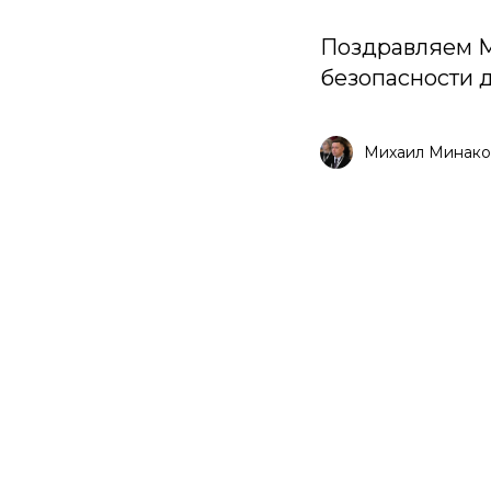
Поздравляем М
безопасности д
Михаил Минако