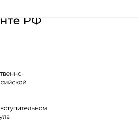
т при
нте РФ
твенно-
ссийской
 вступительном
ула