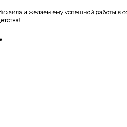
ихаила и желаем ему успешной работы в с
етства!
в