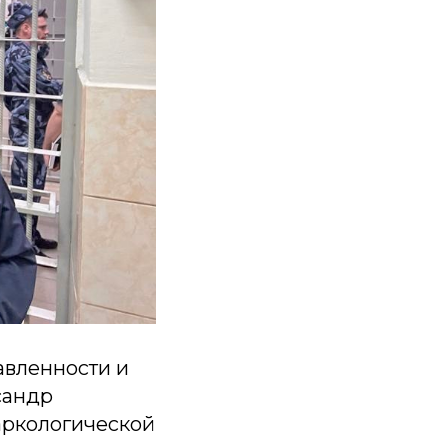
авленности и
сандр
аркологической