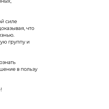
нных,
ой силе
оказывая, что
изнью.
ую группу и
ознать
шение в пользу
!