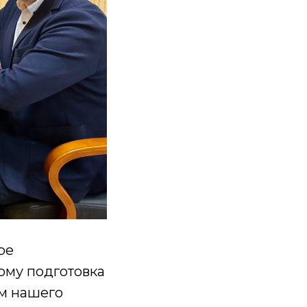
ре
ому подготовка
м нашего