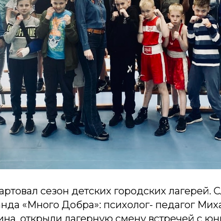
артовал сезон детских городских лагерей. 
анда «Много Добра»: психолог- педагог Мих
ина, открыли лагерную смену встречей с ю