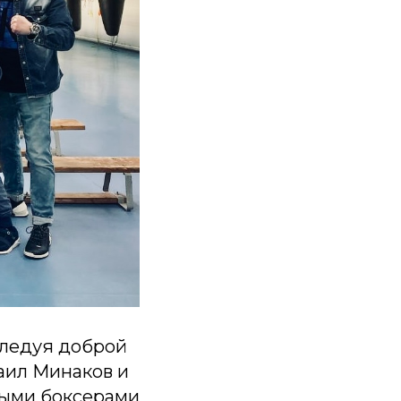
Следуя доброй
аил Минаков и
ными боксерами