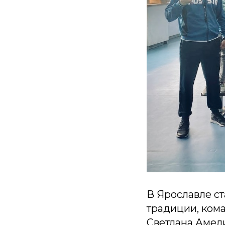
В Ярославле ст
традиции, ком
Светлана Амел