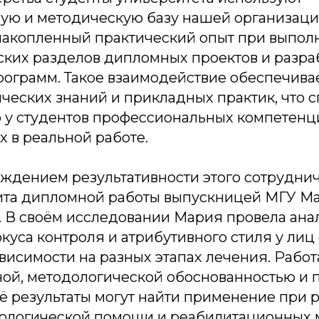
ю и методическую базу нашей организации
накопленный практический опыт при выпол
ских разделов дипломных проектов и разра
рограмм. Такое взаимодействие обеспечива
ческих знаний и прикладных практик, что с
у студентов профессиональных компетенц
 в реальной работе.
ждением результативности этого сотруднич
та дипломной работы выпускницей МГУ М
 В своём исследовании Мария провела анал
куса контроля и атрибутивного стиля у ли
висимости на разных этапах лечения. Работ
ной, методологической обоснованностью и 
ё результаты могут найти применение при 
ологической помощи и реабилитационных 