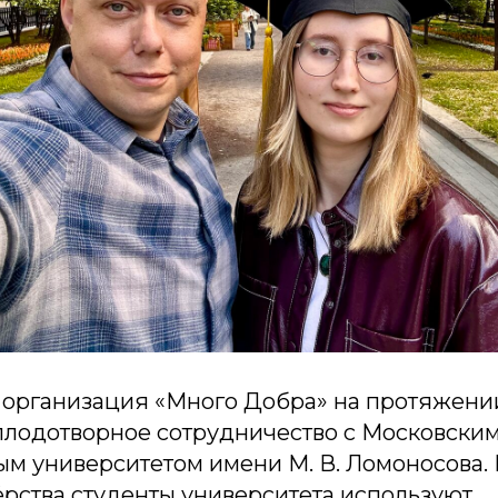
организация «Много Добра» на протяжении
плодотворное сотрудничество с Московски
ым университетом имени М. В. Ломоносова. 
ёрства студенты университета используют