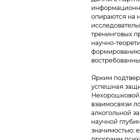
информационну
опираются на 
исследователь
тренинговых п
научно‑теорети
формированию 
востребованных
Ярким подтвер
успешная защи
Нехорошковой.
взаимосвязи ло
алкогольной за
научной глуби
значимостью: е
программ псих