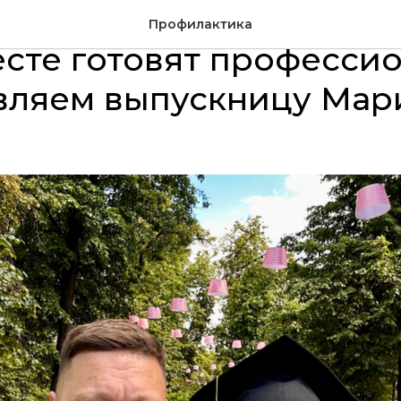
 практика: как „Много 
Профилактика
сте готовят профессио
вляем выпускницу Мар