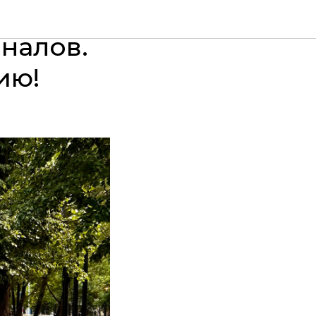
Добра“ и
налов.
ию!