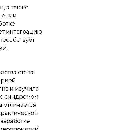
, а также
нении
ботке
ет интеграцию
пособствует
ий,
ества стала
арией
из и изучила
ц с синдромом
а отличается
практической
разработке
мероприятий.