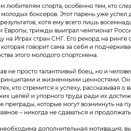
м любителям спорта, особенно тем, кто сле
молодых боксеров. Этот парень уже успел 
езультатов, хотя ему всего лишь восемнадца
и Европы, трижды выиграл чемпионат Росс
 на Играх стран СНГ. Его рекорд на ринге 
 которая говорит сама за себя и подчеркив
ства этого молодого спортсмена.
в не просто талантливый боец, но и челове
ринципами и жизненными ценностями. Он 
ех, кто стремится к успеху, рассказывая о 
ких целей и упорного труда ради их дости
е преграды, которые могут возникнуть на пу
лавное – никогда не сдаваться и продолжать
у необходима дополнительная мотивация, в