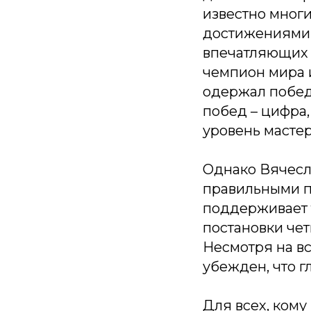
известно многи
достижениями 
впечатляющих р
чемпион мира 
одержал победу
побед – цифра,
уровень мастер
Однако Вячесла
правильными п
поддерживает т
постановки чет
Несмотря на вс
убежден, что г
Для всех, ком