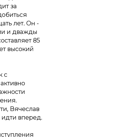
дит за
добиться
ть лет. Он -
ии и дважды
составляет 85
ает высокий
к с
активно
важности
жения.
ти, Вячеслав
 идти вперед.
ыступления