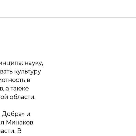
нципа: науку,
вать культуру
мотность в
, а также
ой области.
 Добра» и
ил Минаков
асти. В