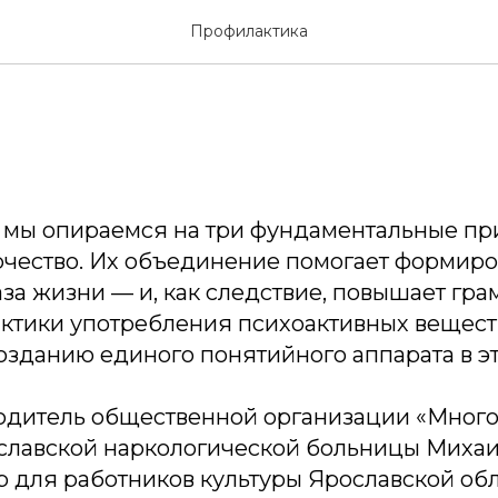
ра ЗОЖ
Профилактика
 мы опираемся на три фундаментальные при
рчество. Их объединение помогает формиро
за жизни — и, как следствие, повышает гра
ктики употребления психоактивных веществ
озданию единого понятийного аппарата в эт
одитель общественной организации «Много
славской наркологической больницы Миха
 для работников культуры Ярославской обл