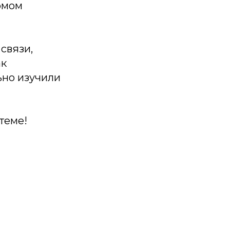
омом
связи,
ак
ьно изучили
теме!