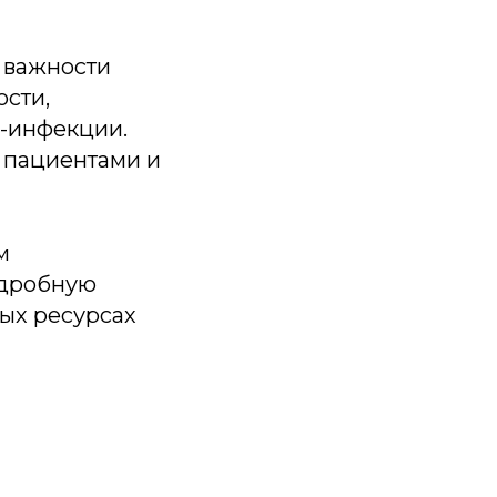
 важности
сти,
-инфекции.
 пациентами и
м
одробную
ых ресурсах