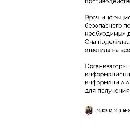
противодейств
Врач-инфекцио
безопасного п
необходимых д
Она поделилас
ответила на вс
Организаторы 
информационн
информацию о 
для получения
Михаил Минако