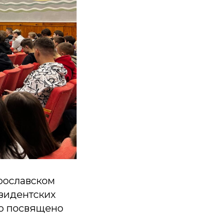
рославском
зидентских
ло посвящено