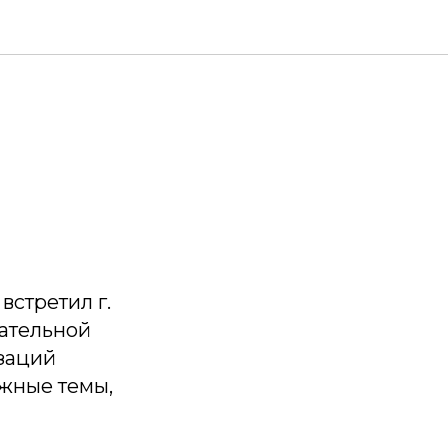
стретил г.
чательной
изаций
ажные темы,