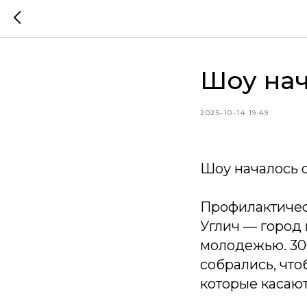
Шоу нач
2025-10-14 19:49
Шоу началось 
Профилактичес
Углич — город 
молодежью. 30
собрались, чт
которые касают