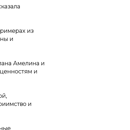
сказала
примерах из
ны и
лана Амелина и
 ценностям и
ой,
риимство и
сные