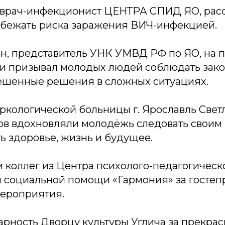
, врач-инфекционист ЦЕНТРА СПИД ЯО, рас
избежать риска заражения ВИЧ-инфекцией.
н, представитель УНК УМВД РФ по ЯО, на 
и призывал молодых людей соблюдать зако
ешенные решения в сложных ситуациях.
ркологической больницы г. Ярославль Свет
в вдохновляли молодёжь следовать своим
ь здоровье, жизнь и будущее.
 коллег из Центра психолого-педагогическ
 социальной помощи «Гармония» за гостеп
ероприятия.
арность Дворцу культуры Углича за прекра